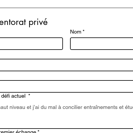
entorat privé
Nom
*
 défi actuel
*
premier échange
*