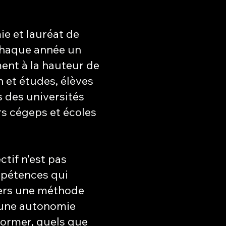
ie et lauréat de
chaque année un
ent à la hauteur de
n et études, élèves
 des universités
rs cégeps et écoles
tif n’est pas
mpétences qui
vers une méthode
 une autonomie
former, quels que