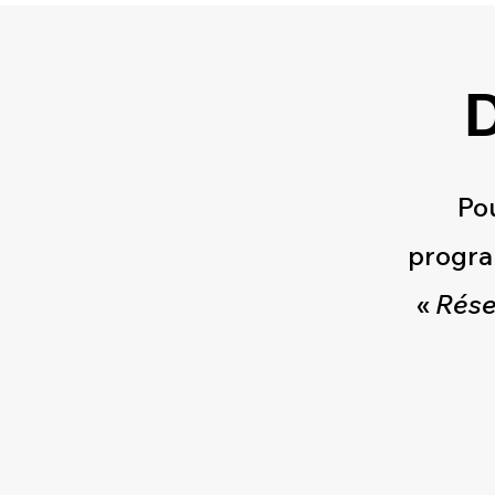
D
Pou
progra
«
Rése