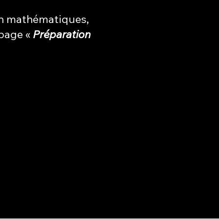
en mathématiques,
 page «
Préparation