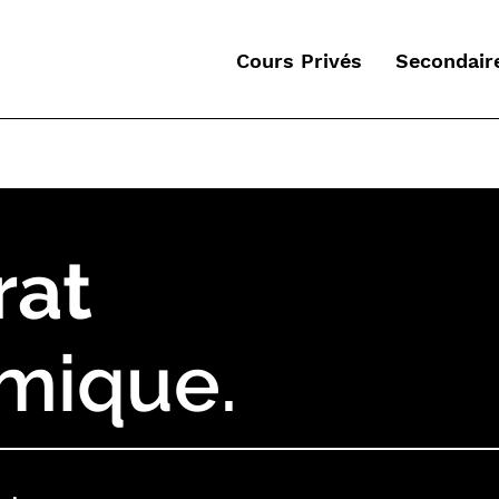
Cours Privés
Secondair
rat
mique.