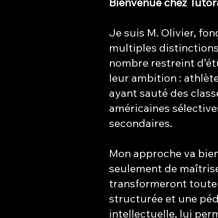
Bienvenue chez Tuto
Je suis M. Olivier, f
multiples distinctio
nombre restreint d’ét
leur ambition : athlè
ayant sauté des class
américaines sélectives
secondaires.
Mon approche va bien a
seulement de maîtris
transformeront toute 
structurée et une pé
intellectuelle, lui p