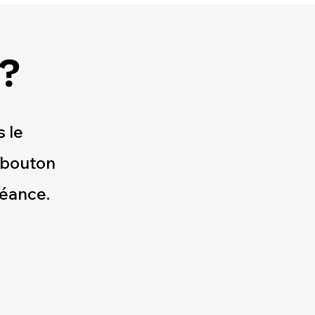
 ?
s le
 bouton
séance.