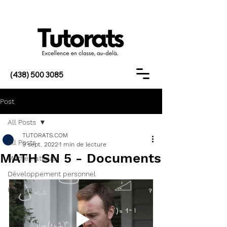
(438) 500 3085
Post
All Posts
TUTORATS.COM
All Posts
9 sept. 2022
1 min de lecture
MATH SN 5 - Documents
Mathématiques
Développement personnel
Histoire